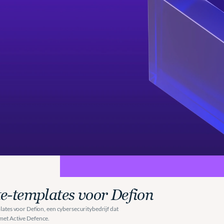
Defion
|
PowerPo
e-templates voor Defion
es voor Defion, een cybersecuritybedrijf dat 
 met Active Defence.