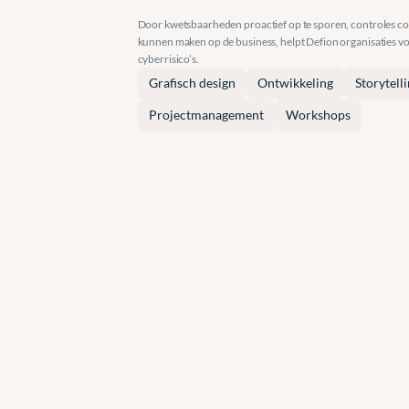
Door kwetsbaarheden proactief op te sporen, controles con
kunnen maken op de business, helpt Defion organisaties voo
cyberrisico’s.
Grafisch design
Ontwikkeling
Storytell
Projectmanagement
Workshops