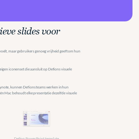
eve slides voor 
oelt, maar gebruikers genoeg vrijheid geeft om hun 
igen iconenset die aansluit op Defions visuele 
ynote, kunnen Defions teams werken in hun 
én Mac behoudt elke presentatie dezelfde visuele 
Defion PowerPoint template