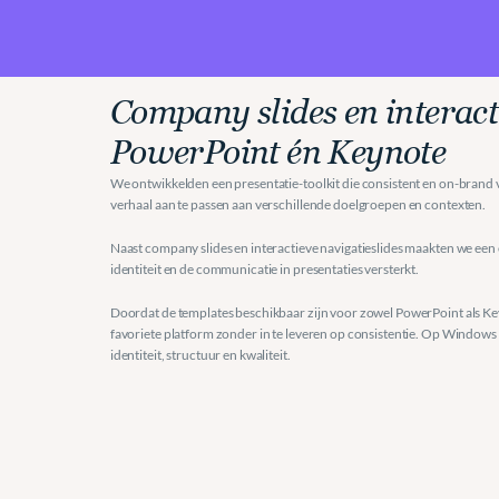
Company slides en interacti
PowerPoint én Keynote
We ontwikkelden een presentatie-toolkit die consistent en on-brand v
verhaal aan te passen aan verschillende doelgroepen en contexten.
Naast company slides en interactieve navigatieslides maakten we een e
identiteit en de communicatie in presentaties versterkt.
Doordat de templates beschikbaar zijn voor zowel PowerPoint als Ke
favoriete platform zonder in te leveren op consistentie. Op Windows 
identiteit, structuur en kwaliteit.