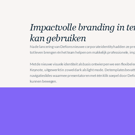
Impactvolle branding in tem
kan gebruiken
Na de lancering van Defions nieuwe corporate identity hadden ze pr
tot leven brengen én het team helpen om makkelijk professionele, imp
Met de nieuwe visuele identiteit als basis ontwierpen we een flexibel 
Keynote, uitgewerkt in zowel dark als light mode. De templates bevatte
navigatieslides waarmee presentatoren met één klik soepel door Defio
kunnen bewegen.