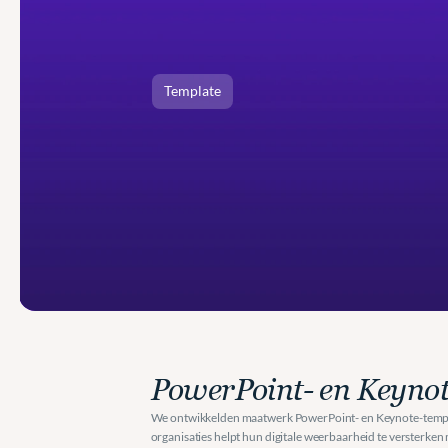
Template
Case
study
template
PowerPoint- en Keynot
We ontwikkelden maatwerk PowerPoint- en Keynote-templat
organisaties helpt hun digitale weerbaarheid te versterken