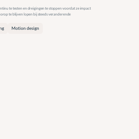
tinu te testen en dreigingen te stoppen voordat ze impact 
rop te blijven lopen bij steeds veranderende 
ing
Motion design