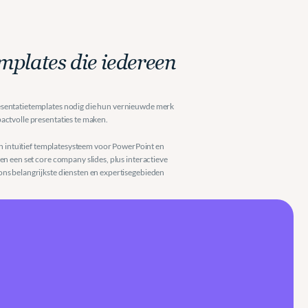
plates die iedereen 
esentatietemplates nodig die hun vernieuwde merk 
actvolle presentaties te maken.
en intuïtief templatesysteem voor PowerPoint en 
n een set core company slides, plus interactieve 
ns belangrijkste diensten en expertisegebieden 