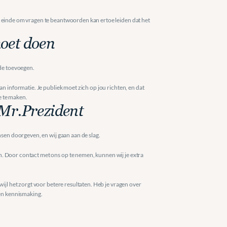
t einde om vragen te beantwoorden kan ertoe leiden dat het 
oet doen 
rde toevoegen.
n informatie. Je publiek moet zich op jou richten, en dat 
e te maken.
 Mr.Prezident 
ensen doorgeven, en wij gaan aan de slag.
n. Door contact met ons op te nemen, kunnen wij je extra 
ijl het zorgt voor betere resultaten. Heb je vragen over 
en kennismaking.