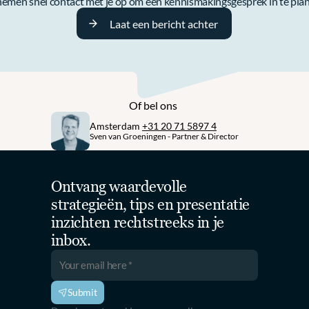
e nemen snel contact met je op om een kennismakingsgesprek in te pla
Laat een bericht achter
Of bel ons 
Amsterdam 
+31 20 71 5897 4
Sven van Groeningen - Partner & Director
Ontvang waardevolle 
strategieën, tips en presentatie 
inzichten rechtstreeks in je 
inbox.
Submit