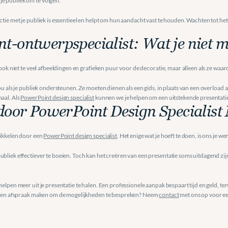
e publiek om te volgen.
ctie met je publiek is essentieel en helpt om hun aandacht vast te houden. Wachten tot he
t-ontwerpspecialist: Wat je niet m
k ook niet te veel afbeeldingen en grafieken puur voor de decoratie, maar alleen als ze waa
ou als je publiek ondersteunen. Ze moeten dienen als een gids, in plaats van een overload aa
aal. Als 
PowerPoint design specialist
 kunnen we je helpen om een uitstekende presentati
 door PowerPoint Design Specialist
wikkelen door een 
PowerPoint design specialist
. Het enige wat je hoeft te doen, is ons je w
ubliek effectiever te boeien. Toch kan het creëren van een presentatie soms uitdagend zij
elpen meer uit je presentatie te halen. Een professionele aanpak bespaart tijd en geld, terw
je een afspraak maken om de mogelijkheden te bespreken? Neem 
contact
 met ons op voor e