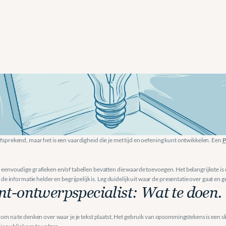
iginele
presentatie.
fsprekend, maar het is een vaardigheid die je met tijd en oefening kunt ontwikkelen. Een 
P
k eenvoudige grafieken en/of tabellen bevatten die waarde toevoegen. Het belangrijkste is 
nformatie helder en begrijpelijk is. Leg duidelijk uit waar de presentatie over gaat en ge
t-ontwerpspecialist: Wat te doen. 
jk om na te denken over waar je je tekst plaatst. Het gebruik van opsommingstekens is een