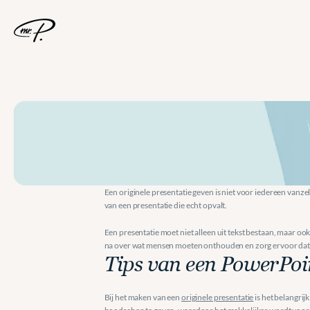
Tips
voor
een
or
Een originele presentatie geven is niet voor iedereen vanzel
van een presentatie die echt opvalt.
Een presentatie moet niet alleen uit tekst bestaan, maar oo
na over wat mensen moeten onthouden en zorg ervoor dat de i
Tips van een PowerPoin
Bij het maken van een 
originele presentatie
 is het belangri