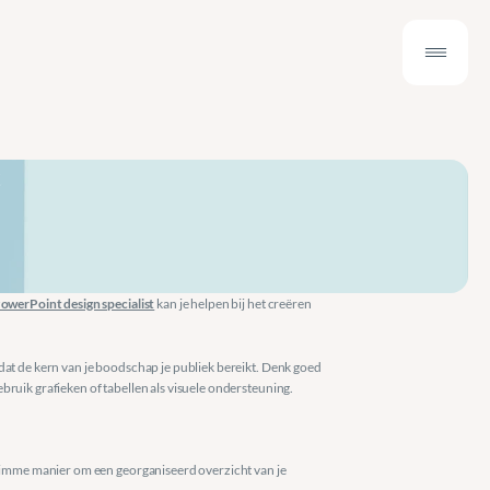
owerPoint design specialist
 kan je helpen bij het creëren 
dat de kern van je boodschap je publiek bereikt. Denk goed 
bruik grafieken of tabellen als visuele ondersteuning.
 slimme manier om een georganiseerd overzicht van je 