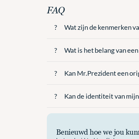
FAQ
?
Wat zijn de kenmerken va
?
Wat is het belang van een
?
Kan Mr.Prezident een ori
?
Kan de identiteit van mi
Benieuwd hoe we jou kunn