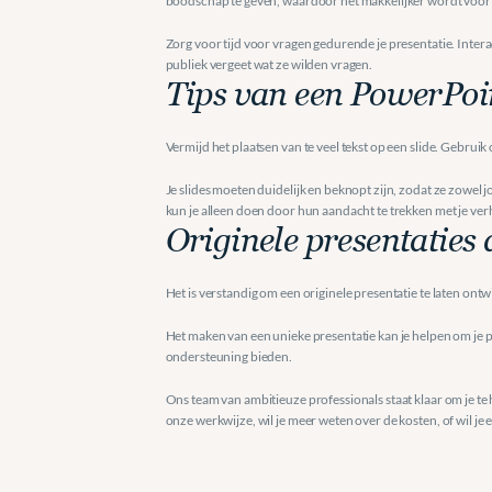
boodschap te geven, waardoor het makkelijker wordt voor j
Zorg voor tijd voor vragen gedurende je presentatie. Intera
publiek vergeet wat ze wilden vragen.
Tips van een PowerPoin
Vermijd het plaatsen van te veel tekst op een slide. Gebrui
Je slides moeten duidelijk en beknopt zijn, zodat ze zowel j
kun je alleen doen door hun aandacht te trekken met je verh
Originele presentaties
Het is verstandig om een originele presentatie te laten ont
Het maken van een unieke presentatie kan je helpen om je p
ondersteuning bieden.
Ons team van ambitieuze professionals staat klaar om je te h
onze werkwijze, wil je meer weten over de kosten, of wil 