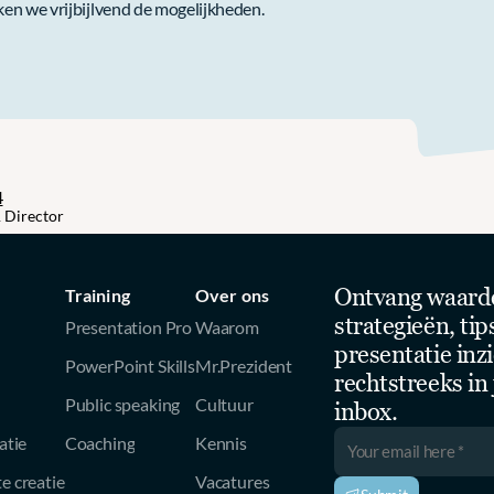
n we vrijbijlvend de mogelijkheden. 
4
 Director
Ontvang waarde
Training
Over ons
strategieën, tips
Presentation Pro
Waarom 
presentatie inzi
PowerPoint Skills
Mr.Prezident
rechtstreeks in j
Public speaking
Cultuur
inbox.
atie
Coaching
Kennis
e creatie
Vacatures