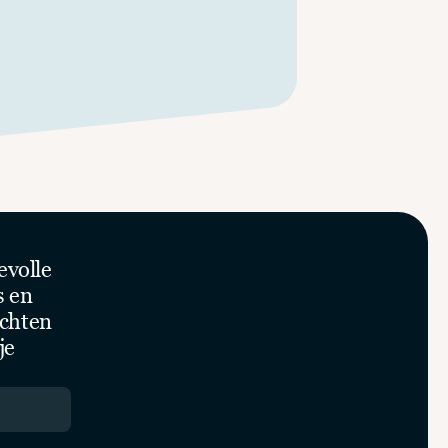
volle 
 en 
chten 
e 