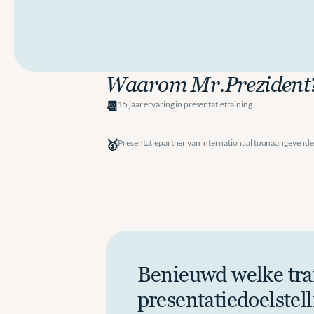
Waarom Mr.Prezident
📆
15 jaar ervaring in presentatietraining.
🥇
Presentatiepartner van internationaal toonaangevende
Benieuwd welke trai
presentatiedoelstell