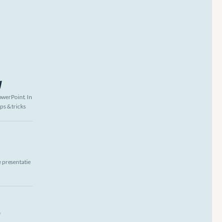
g
werPoint. In 
s & tricks 
presentatie 
p