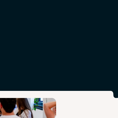
ing
voor
betere
prest