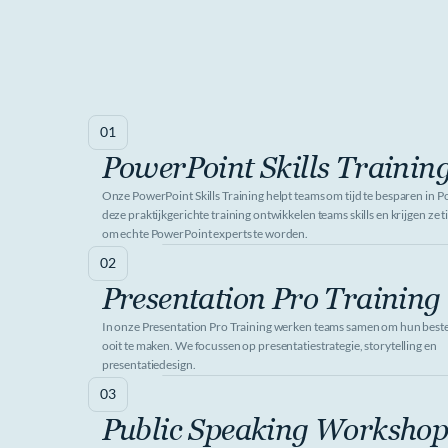
01
PowerPoint Skills Trainin
Onze PowerPoint Skills Training helpt teams om tijd te besparen in Po
deze praktijkgerichte training ontwikkelen teams skills en krijgen ze tip
om echte PowerPoint experts te worden.
02
Presentation Pro Training
In onze Presentation Pro Training werken teams samen om hun beste 
ooit te maken. We focussen op presentatiestrategie, storytelling en 
presentatiedesign.
03
Public Speaking Worksho