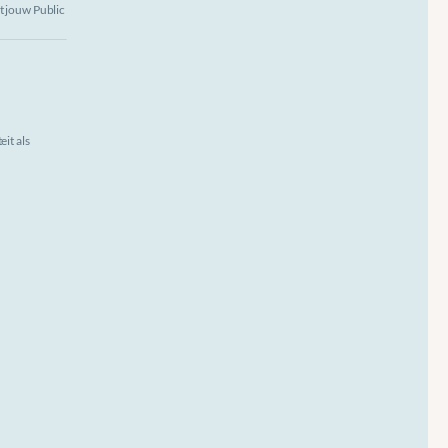
 jouw Public 
it als 