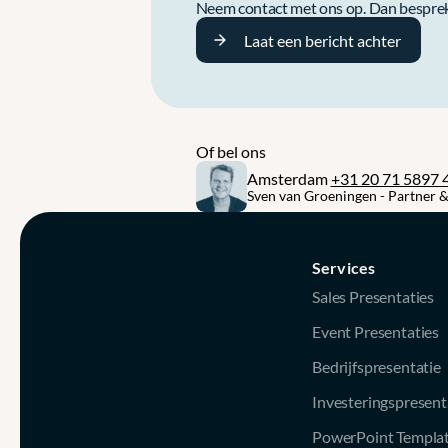
Neem contact met ons op. Dan bespreke
Laat een bericht achter
Of bel ons 
Amsterdam 
+31 20 71 5897 
Sven van Groeningen - Partner &
Services
Sales Presentaties
Event Presentaties
Bedrijfspresentatie
Investeringspresent
PowerPoint Templat