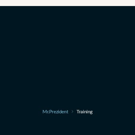
Mr.Prezident
Training
sentatie-
en
PowerPo