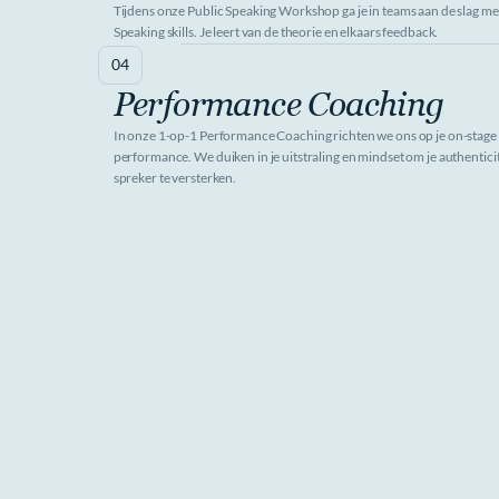
Tijdens onze Public Speaking Workshop ga je in teams aan de slag met
Speaking skills. Je leert van de theorie en elkaars feedback.
04
Performance Coaching
In onze 1-op-1 Performance Coaching richten we ons op je on-stage 
performance. We duiken in je uitstraling en mindset om je authenticite
spreker te versterken.