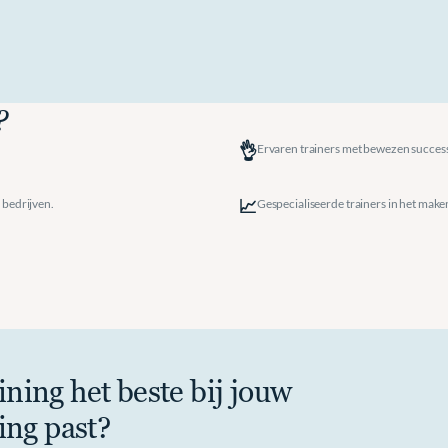
?
👌
Ervaren trainers met bewezen succes
📈
 bedrijven.
Gespecialiseerde trainers in het make
ning het beste bij jouw 
ing past?